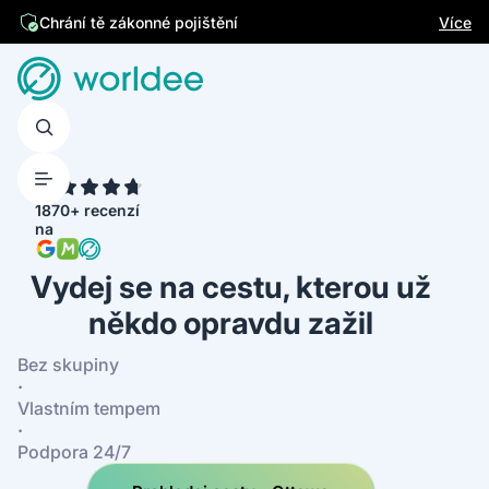
Jsme česká firma
Více
Chrání tě zákonné pojištění
4.7
1870+ recenzí
na
Vydej se na cestu, kterou už
někdo opravdu zažil
Bez skupiny
·
Vlastním tempem
·
Podpora 24/7