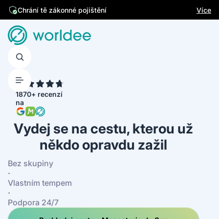
Jsme česká firma
Více
4.7
1870+ recenzí
na
Vydej se na cestu, kterou už
někdo opravdu zažil
Bez skupiny
·
Vlastním tempem
·
Podpora 24/7