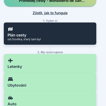
Prohledej cesty - Monasterio de San
Isidoro del Campo
Zjistit, jak to funguje
1. Vyber si
Plán cesty
od člověka, který tam byl
2. My rezervujeme
Letenky
Ubytování
Auto