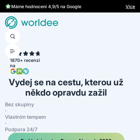
Chrání tě zákonné pojištění
Více
Máme hodnocení 4,9/5 na Google
4.7
1870+ recenzí
na
Vydej se na cestu, kterou už
někdo opravdu zažil
Bez skupiny
·
Vlastním tempem
·
Podpora 24/7