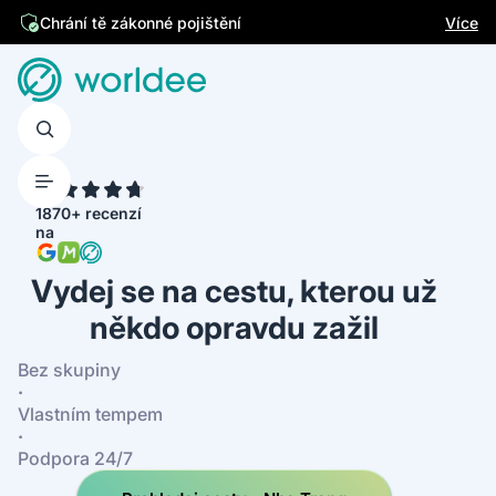
Jsme česká firma
Více
4.7
1870+ recenzí
na
Vydej se na cestu, kterou už
někdo opravdu zažil
Bez skupiny
·
Vlastním tempem
·
Podpora 24/7