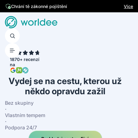
Jsme česká firma
Více
Chrání tě zákonné pojištění
4.7
1870+ recenzí
na
Vydej se na cestu, kterou už
někdo opravdu zažil
Bez skupiny
·
Vlastním tempem
·
Podpora 24/7