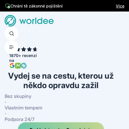
Jsme česká firma
Více
Chrání tě zákonné pojištění
4.7
1870+ recenzí
na
Vydej se na cestu, kterou už
někdo opravdu zažil
Bez skupiny
·
Vlastním tempem
·
Podpora 24/7