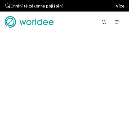
Chrání tě zákonné pojištění
Více