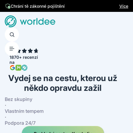
Jsme česká firma
Více
Chrání tě zákonné pojištění
4.7
1870+ recenzí
na
Vydej se na cestu, kterou už
někdo opravdu zažil
Bez skupiny
·
Vlastním tempem
·
Podpora 24/7