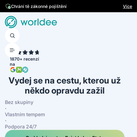
Více
Chrání tě zákonné pojištění
4.7
1870+ recenzí
na
Vydej se na cestu, kterou už
někdo opravdu zažil
Bez skupiny
·
Vlastním tempem
·
Podpora 24/7