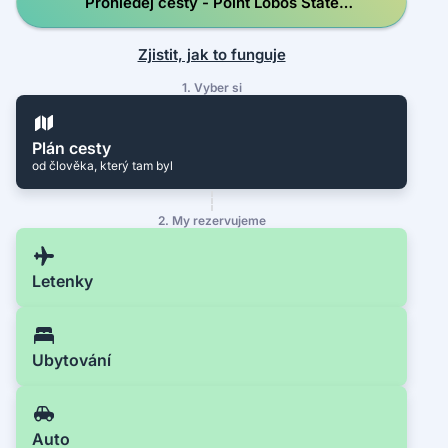
Prohledej cesty - Point Lobos State
Natural Reserve
Zjistit, jak to funguje
1. Vyber si
Plán cesty
od člověka, který tam byl
2. My rezervujeme
Letenky
Ubytování
Auto