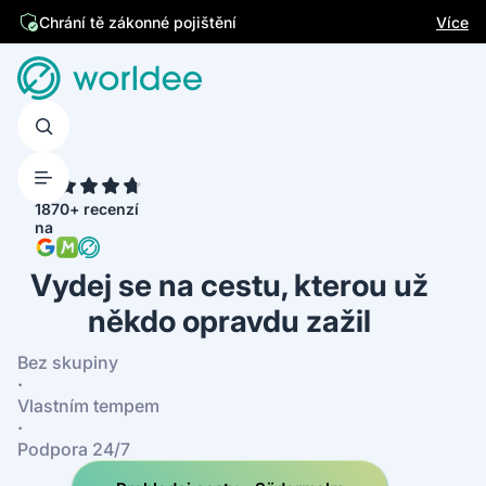
Více
Chrání tě zákonné pojištění
4.7
1870+ recenzí
na
Vydej se na cestu, kterou už
někdo opravdu zažil
Bez skupiny
·
Vlastním tempem
·
Podpora 24/7