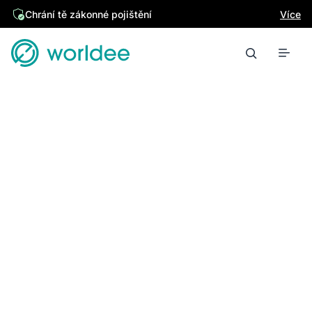
Chrání tě zákonné pojištění
Více