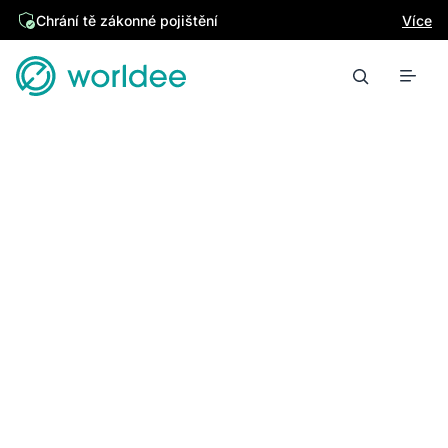
Chrání tě zákonné pojištění
Více