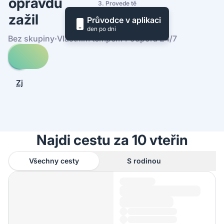
opravdu
3. Provede tě
zažil
Průvodce v aplikaci
den po dni
Bez skupiny
·
Vlastním tempem
·
Podpora 24/7
Prohledej
cesty
-
Zjistit,
Krabi
jak
to
funguje
Najdi cestu za 10 vteřin
Všechny cesty
S rodinou