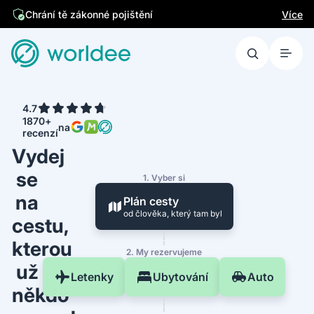
Jsme česká firma
Více
Chrání tě zákonné pojištění
4.7
1870+
na
recenzí
Vydej
se
1. Vyber si
na
Plán cesty
od člověka, který tam byl
cestu,
kterou
2. My rezervujeme
už
Letenky
Ubytování
Auto
někdo