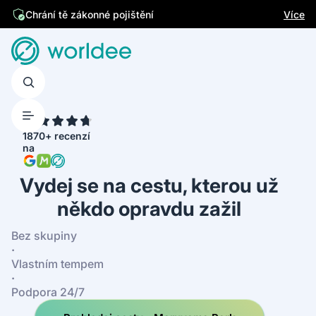
Jsme česká firma
Více
Chrání tě zákonné pojištění
4.7
1870+ recenzí
na
Vydej se na cestu, kterou už
někdo opravdu zažil
Bez skupiny
·
Vlastním tempem
·
Podpora 24/7