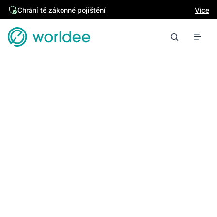
Chrání tě zákonné pojištění
Více