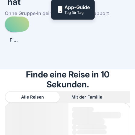
hat
App-Guide
Tag für Tag
Ohne Gruppe
·
In deinem Tempo
·
24/7-Support
Entdecke
Reisen
nach
Finde
Cartagena
heraus,
wie
es
funktioniert
Finde eine Reise in 10
Sekunden.
Alle Reisen
Mit der Familie
A