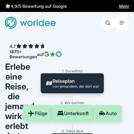
Mehr
4,9/5 Bewertung auf Google
4.7
1870+
auf
Bewertungen
Erlebe
1. Du wählst
eine
Reiseplan
Reise,
von jemandem, der dort war
die
2. Wir buchen
jemand
Flüge
Unterkunft
Auto
wirklich
erlebt
3. Führt dich