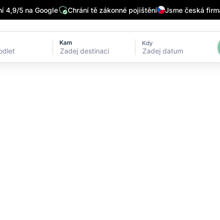
 4,9/5 na Google
Chrání tě zákonné pojištění
Jsme česká firm
Kam
Kdy
Zadej datum