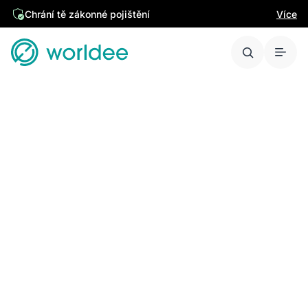
Chrání tě zákonné pojištění
Více