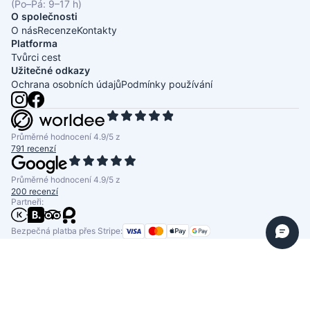
(Po–Pá: 9–17 h)
O společnosti
O nás
Recenze
Kontakty
Platforma
Tvůrci cest
Užitečné odkazy
Ochrana osobních údajů
Podmínky používání
Průměrné hodnocení 4.9/5 z
791 recenzí
Průměrné hodnocení 4.9/5 z
200 recenzí
Partneři:
Bezpečná platba přes Stripe: