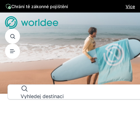
Chrání tě zákonné pojištění
Více
PRŮVODCE DESTINACEMI
Prozkoumej svět do posledního d
Vyhledej destinaci