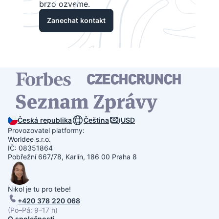
brzo ozveme.
Zanechat kontakt
Česká republika
Čeština
USD
Provozovatel platformy:
Worldee s.r.o.
IČ: 08351864
Pobřežní 667/78, Karlín, 186 00 Praha 8
Nikol je tu pro tebe!
+420 378 220 068
(Po–Pá: 9–17 h)
O společnosti