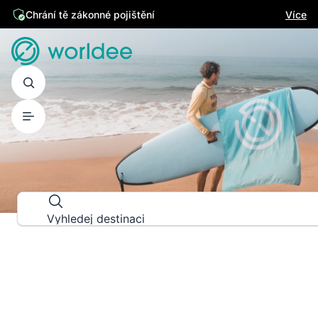
Chrání tě zákonné pojištění
Více
PRŮVODCE DESTINACEMI
Prozkoumej svět do posledního d
Vyhledej destinaci