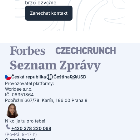
brzo ozveme.
Zanechat kontakt
Česká republika
Čeština
USD
Provozovatel platformy:
Worldee s.r.o.
IČ: 08351864
Pobřežní 667/78, Karlín, 186 00 Praha 8
Nikol je tu pro tebe!
+420 378 220 068
(Po–Pá: 9–17 h)
O společnosti