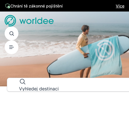
Chrání tě zákonné pojištění
Více
PRŮVODCE DESTINACEMI
Prozkoumej svět do posledního d
Vyhledej destinaci