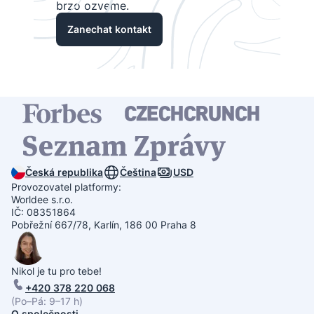
brzo ozveme.
Zanechat kontakt
Česká republika
Čeština
USD
Provozovatel platformy:
Worldee s.r.o.
IČ: 08351864
Pobřežní 667/78, Karlín, 186 00 Praha 8
Nikol je tu pro tebe!
+420 378 220 068
(Po–Pá: 9–17 h)
O společnosti