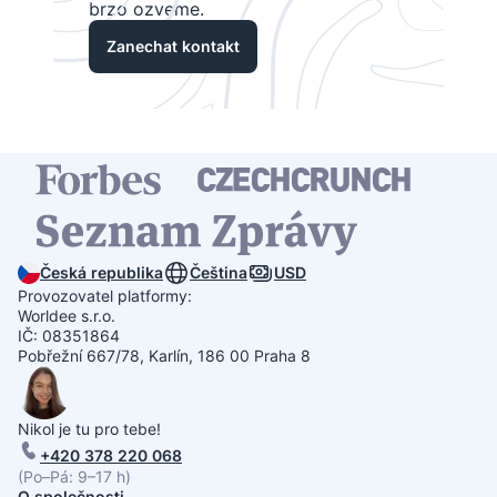
brzo ozveme.
Zanechat kontakt
Česká republika
Čeština
USD
Provozovatel platformy:
Worldee s.r.o.
IČ: 08351864
Pobřežní 667/78, Karlín, 186 00 Praha 8
Nikol je tu pro tebe!
+420 378 220 068
(Po–Pá: 9–17 h)
O společnosti