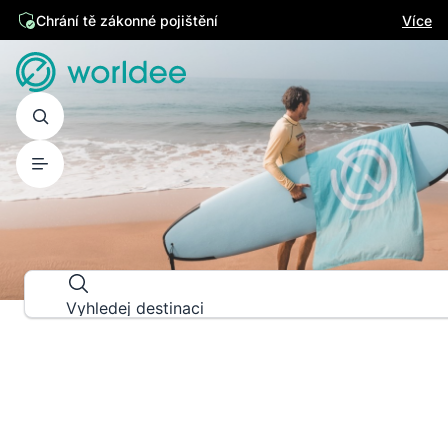
Chrání tě zákonné pojištění
Více
PRŮVODCE DESTINACEMI
Prozkoumej svět do posledního d
Vyhledej destinaci