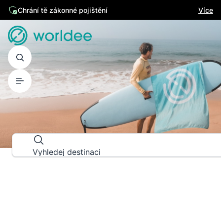
Chrání tě zákonné pojištění
Více
PRŮVODCE DESTINACEMI
Prozkoumej svět do posledního d
Vyhledej destinaci