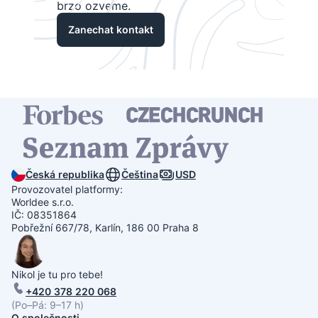
brzo ozveme.
Zanechat kontakt
Česká republika
Čeština
USD
Provozovatel platformy:
Worldee s.r.o.
IČ: 08351864
Pobřežní 667/78, Karlín, 186 00 Praha 8
Nikol je tu pro tebe!
+420 378 220 068
(Po–Pá: 9–17 h)
O společnosti