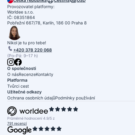
Česká republika
Čeština
USD
Provozovatel platformy:
Worldee s.r.o.
IČ: 08351864
Pobřežní 667/78, Karlín, 186 00 Praha 8
Nikol je tu pro tebe!
+420 378 220 068
(Po–Pá: 9–17 h)
O společnosti
O nás
Recenze
Kontakty
Platforma
Tvůrci cest
Užitečné odkazy
Ochrana osobních údajů
Podmínky používání
Průměrné hodnocení 4.9/5 z
791 recenzí