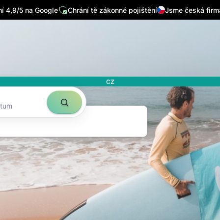
 4,9/5 na Google
Chrání tě zákonné pojištění
Jsme česká firm
t do
ilu
CZ
atum