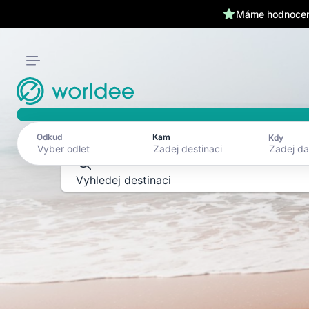
Máme hodnocení
PRŮVODCE DESTINACEMI
Prozkoumej svě
posledního deta
Odkud
Kam
Kdy
Zadej d
Vyhledej destinaci