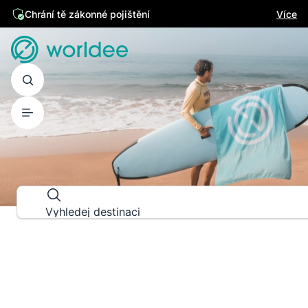
Chrání tě zákonné pojištění
Více
PRŮVODCE DESTINACEMI
Prozkoumej svět do posledního d
Vyhledej destinaci