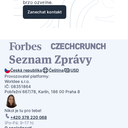
brzo ozveme.
Zanechat kontakt
Česká republika
Čeština
USD
Provozovatel platformy:
Worldee s.r.o.
IČ: 08351864
Pobřežní 667/78, Karlín, 186 00 Praha 8
Nikol je tu pro tebe!
+420 378 220 068
(Po–Pá: 9–17 h)
O společnosti