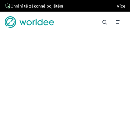
Chrání tě zákonné pojištění
Více