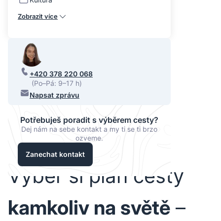
Zobrazit více
+420 378 220 068
(Po–Pá: 9–17 h)
Napsat zprávu
Potřebuješ poradit s výběrem cesty?
Dej nám na sebe kontakt a my ti se ti brzo
ozveme.
Zanechat kontakt
Vyber si plán cesty
kamkoliv na světě
–