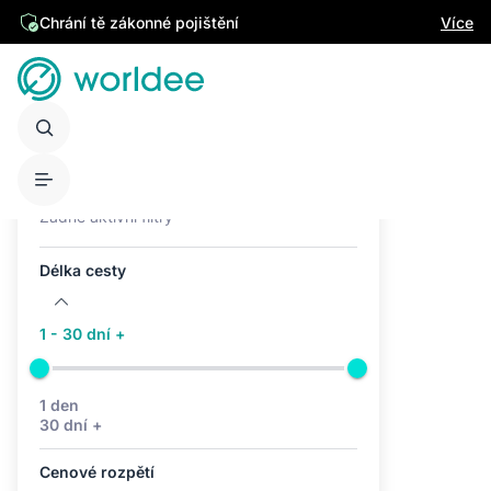
Chrání tě zákonné pojištění
Více
Aktivní filtry (0)
Žádné aktivní filtry
Délka cesty
1 - 30 dní +
1 den
30 dní +
Cenové rozpětí