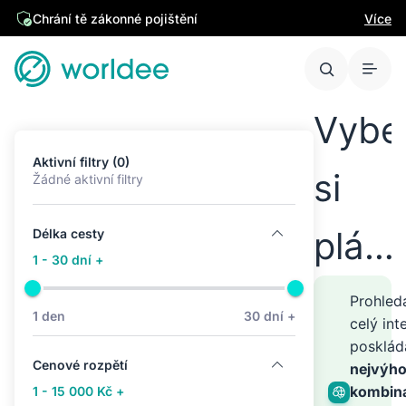
Více
Chrání tě zákonné pojištění
Vybe
Aktivní filtry (0)
si
Žádné aktivní filtry
plán
Délka cesty
1 - 30 dní +
cest
Prohle
1 den
30 dní +
celý int
posklá
kamk
Cenové rozpětí
nejvýho
kombin
1 - 15 000 Kč +