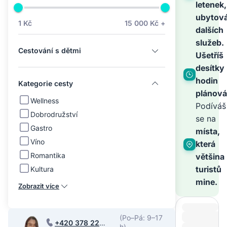
na
letenek,
ubytová
1 Kč
15 000 Kč +
dalších
světě
služeb.
Cestování s dětmi
Ušetříš
–
desítky
hodin
Kategorie cesty
plánová
zbyt
Wellness
Podíváš
Dobrodružství
se na
Gastro
je
místa,
Víno
která
Romantika
většina
zaříz
turistů
Kultura
mine.
Zobrazit více
(Po–Pá: 9–17
+420 378 220
h)