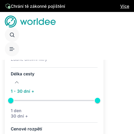
Chrání tě zákonné pojištění
Více
Aktivní filtry (0)
Žádné aktivní filtry
Délka cesty
1 - 30 dní +
1 den
30 dní +
Cenové rozpětí