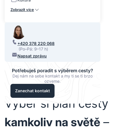
Zobrazit více
+420 378 220 068
(Po–Pá: 9–17 h)
Napsat zprávu
Potřebuješ poradit s výběrem cesty?
Dej nám na sebe kontakt a my ti se ti brzo
ozveme.
Zanechat kontakt
Vyber si plán cesty
kamkoliv na světě
–