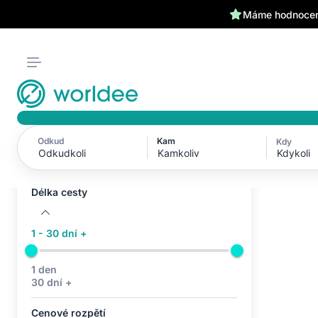
Klientům kryjeme záda 24
Máme hodnocení
Odkud
Kam
Kdy
Aktivní filtry (0)
Kdykoli
Žádné aktivní filtry
Délka cesty
1 - 30 dní +
1 den
30 dní +
Cenové rozpětí