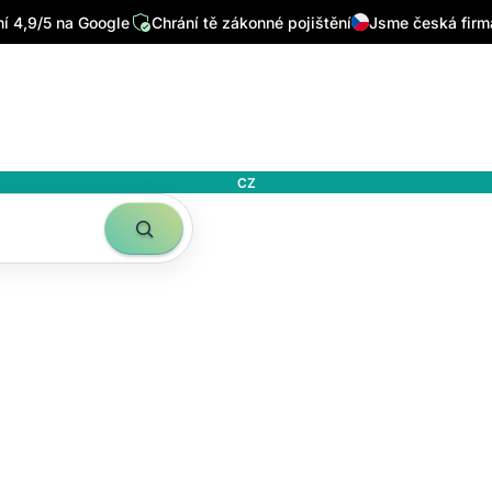
/7
Píšou o nás přední česká média
Sleduje nás 32 tisíc lidí n
 4,9/5 na Google
Chrání tě zákonné pojištění
Jsme česká firm
CZ