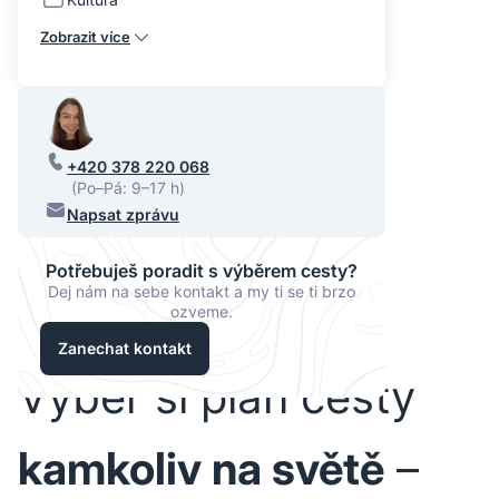
Zobrazit více
+420 378 220 068
(Po–Pá: 9–17 h)
Napsat zprávu
Potřebuješ poradit s výběrem cesty?
Dej nám na sebe kontakt a my ti se ti brzo
ozveme.
Zanechat kontakt
Vyber si plán cesty
kamkoliv na světě
–