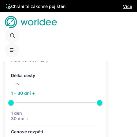
Chrání tě zákonné pojištění
Více
Aktivní filtry (0)
Žádné aktivní filtry
Délka cesty
1 - 30 dní +
1 den
30 dní +
Cenové rozpětí