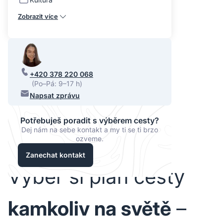
Zobrazit více
+420 378 220 068
(Po–Pá: 9–17 h)
Napsat zprávu
Potřebuješ poradit s výběrem cesty?
Dej nám na sebe kontakt a my ti se ti brzo
ozveme.
Zanechat kontakt
Vyber si plán cesty
kamkoliv na světě
–