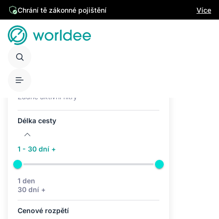
Chrání tě zákonné pojištění
Více
Aktivní filtry (0)
Žádné aktivní filtry
Délka cesty
1 - 30 dní +
1 den
30 dní +
Cenové rozpětí