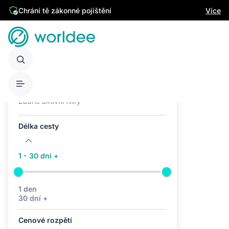
Chrání tě zákonné pojištění
Více
Aktivní filtry (0)
Žádné aktivní filtry
Délka cesty
1 - 30 dní +
1 den
30 dní +
Cenové rozpětí