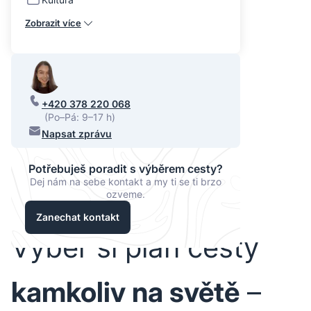
Zobrazit více
+420 378 220 068
(Po–Pá: 9–17 h)
Napsat zprávu
Potřebuješ poradit s výběrem cesty?
Dej nám na sebe kontakt a my ti se ti brzo
ozveme.
Zanechat kontakt
Vyber si plán cesty
kamkoliv na světě
–