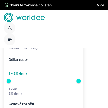
Chrání tě zákonné pojištění
Více
Aktivní filtry (0)
Žádné aktivní filtry
Délka cesty
1 - 30 dní +
1 den
30 dní +
Cenové rozpětí