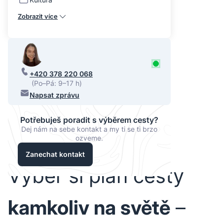
Zobrazit více
+420 378 220 068
(Po–Pá: 9–17 h)
Napsat zprávu
Potřebuješ poradit s výběrem cesty?
Dej nám na sebe kontakt a my ti se ti brzo
ozveme.
Zanechat kontakt
Vyber si plán cesty
kamkoliv na světě
–