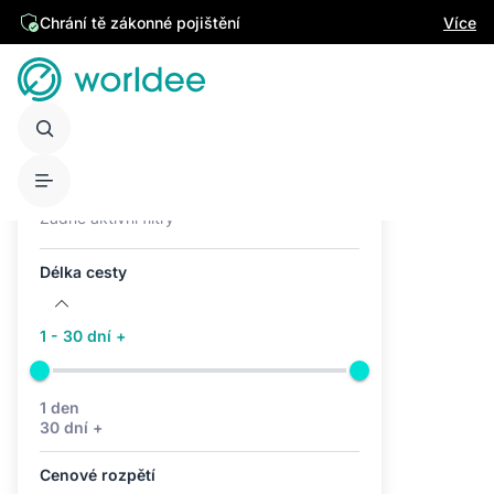
Chrání tě zákonné pojištění
Více
Aktivní filtry (0)
Žádné aktivní filtry
Délka cesty
1 - 30 dní +
1 den
30 dní +
Cenové rozpětí