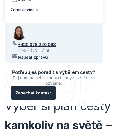
Zobrazit více
+420 378 220 068
(Po–Pá: 9–17 h)
Napsat zprávu
Potřebuješ poradit s výběrem cesty?
Dej nám na sebe kontakt a my ti se ti brzo
ozveme.
Zanechat kontakt
Vyber si plán cesty
kamkoliv na světě
–