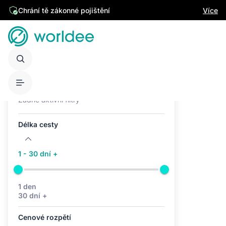
Chrání tě zákonné pojištění
Více
Aktivní filtry (0)
Žádné aktivní filtry
Délka cesty
1 - 30 dní +
1 den
30 dní +
Cenové rozpětí