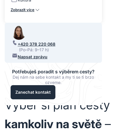
Zobrazit více
+420 378 220 068
(Po–Pá: 9–17 h)
Napsat zprávu
Potřebuješ poradit s výběrem cesty?
Dej nám na sebe kontakt a my ti se ti brzo
ozveme.
Zanechat kontakt
Vyber si plán cesty
kamkoliv na světě
–