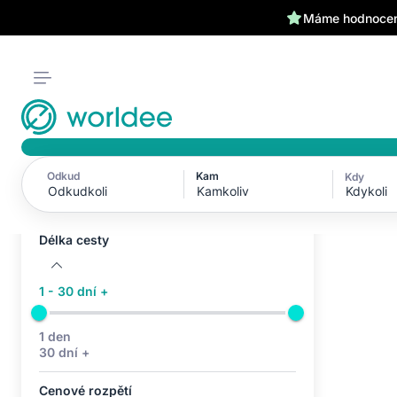
Máme hodnocení
Odkud
Kam
Kdy
Aktivní filtry (0)
Kdykoli
Žádné aktivní filtry
Délka cesty
1 - 30 dní +
1 den
30 dní +
Cenové rozpětí