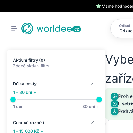
Máme hodnocení
Odkud
CZ
Vybe
Aktivní filtry (0)
Žádné aktivní filtry
zaří
Délka cesty
1 - 30 dní +
Prohle
Ušetří
1 den
30 dní +
Podív
Cenové rozpětí
1 - 15 000 Kč +