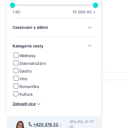
1 Kč
15 000 Kč +
Cestování s dětmi
Kategorie cesty
Wellness
Dobrodružství
Gastro
Víno
Romantika
Kultura
Zobrazit více
(Po–Pá: 9–17
+420 378 220
h)