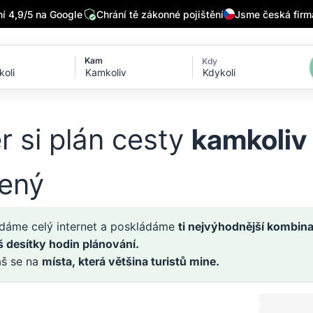
 4,9/5 na Google
Chrání tě zákonné pojištění
Jsme česká firm
Kam
Kdy
Kdykoli
r si plán cesty
kamkoliv
zený
dáme celý internet a poskládáme
ti nejvýhodnější kombina
š desítky hodin plánování.
áš se na
místa, která většina turistů mine.