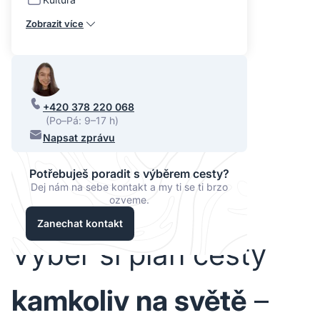
Zobrazit více
+420 378 220 068
(Po–Pá: 9–17 h)
Napsat zprávu
Potřebuješ poradit s výběrem cesty?
Dej nám na sebe kontakt a my ti se ti brzo
ozveme.
Zanechat kontakt
Vyber si plán cesty
kamkoliv na světě
–