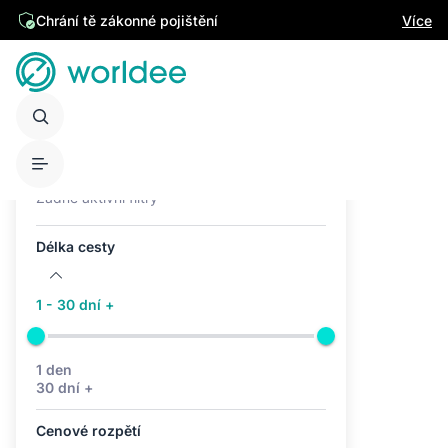
Chrání tě zákonné pojištění
Více
Aktivní filtry (0)
Žádné aktivní filtry
Délka cesty
1 - 30 dní +
1 den
30 dní +
Cenové rozpětí