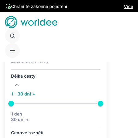
Chrání tě zákonné pojištění
Více
Aktivní filtry (0)
Žádné aktivní filtry
Délka cesty
1 - 30 dní +
1 den
30 dní +
Cenové rozpětí