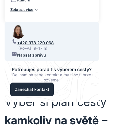
Zobrazit více
+420 378 220 068
(Po–Pá: 9–17 h)
Napsat zprávu
Potřebuješ poradit s výběrem cesty?
Dej nám na sebe kontakt a my ti se ti brzo
ozveme.
Zanechat kontakt
Vyber si plán cesty
kamkoliv na světě
–