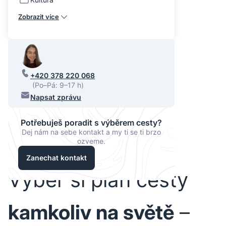
Zobrazit více
+420 378 220 068
(Po–Pá: 9–17 h)
Napsat zprávu
Potřebuješ poradit s výběrem cesty?
Dej nám na sebe kontakt a my ti se ti brzo
ozveme.
Zanechat kontakt
Vyber si plán cesty
kamkoliv na světě
–