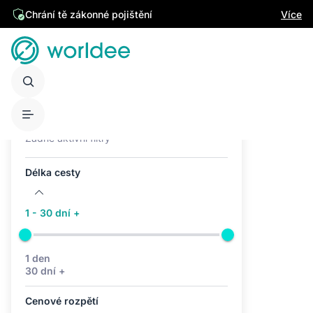
Chrání tě zákonné pojištění
Více
Aktivní filtry (0)
Žádné aktivní filtry
Délka cesty
1 - 30 dní +
1 den
30 dní +
Cenové rozpětí