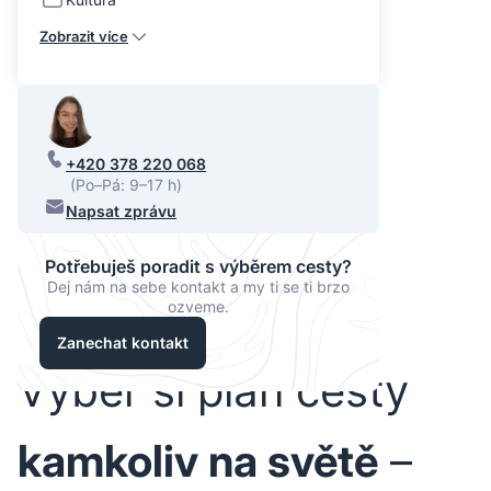
Zobrazit více
+420 378 220 068
(Po–Pá: 9–17 h)
Napsat zprávu
Potřebuješ poradit s výběrem cesty?
Dej nám na sebe kontakt a my ti se ti brzo
ozveme.
Zanechat kontakt
Vyber si plán cesty
kamkoliv na světě
–