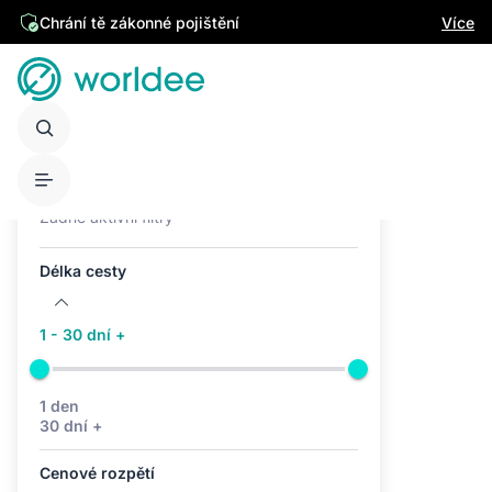
Chrání tě zákonné pojištění
Více
Aktivní filtry (0)
Žádné aktivní filtry
Délka cesty
1 - 30 dní +
1 den
30 dní +
Cenové rozpětí