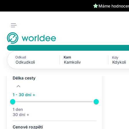
Máme hodnocení
Odkud
Kam
Kdy
Aktivní filtry (0)
Kdykoli
Žádné aktivní filtry
Délka cesty
1 - 30 dní +
1 den
30 dní +
Cenové rozpětí