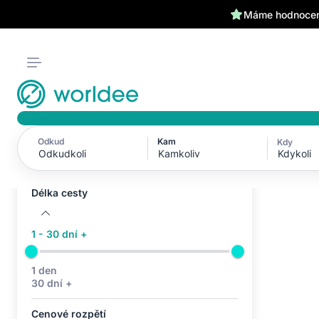
Máme hodnocení
Odkud
Kam
Kdy
Aktivní filtry (0)
Kdykoli
Žádné aktivní filtry
Délka cesty
1 - 30 dní +
1 den
30 dní +
Cenové rozpětí