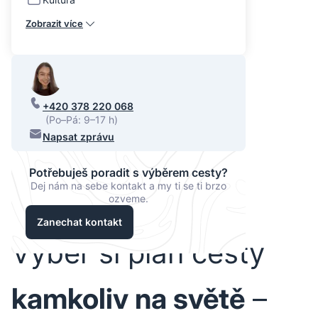
Zobrazit více
+420 378 220 068
(Po–Pá: 9–17 h)
Napsat zprávu
Potřebuješ poradit s výběrem cesty?
Dej nám na sebe kontakt a my ti se ti brzo
ozveme.
Zanechat kontakt
Vyber si plán cesty
kamkoliv na světě
–