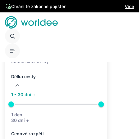
Chrání tě zákonné pojištění
Více
Aktivní filtry (0)
Žádné aktivní filtry
Délka cesty
1 - 30 dní +
1 den
30 dní +
Cenové rozpětí