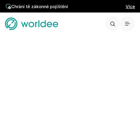
Chrání tě zákonné pojištění
Více