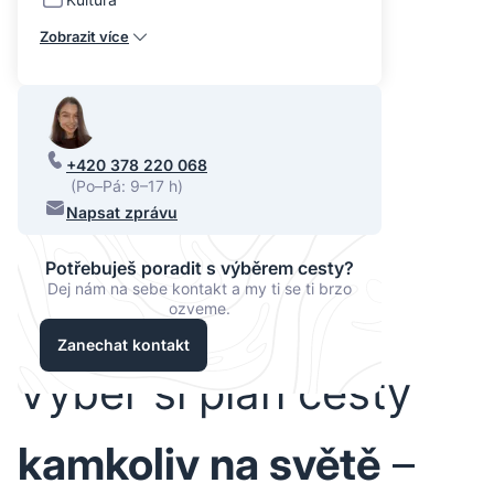
Zobrazit více
+420 378 220 068
(Po–Pá: 9–17 h)
Napsat zprávu
Potřebuješ poradit s výběrem cesty?
Dej nám na sebe kontakt a my ti se ti brzo
ozveme.
Zanechat kontakt
Vyber si plán cesty
kamkoliv na světě
–