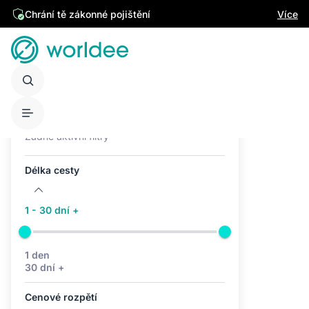
Chrání tě zákonné pojištění
Více
Aktivní filtry (0)
Žádné aktivní filtry
Délka cesty
1 - 30 dní +
1 den
30 dní +
Cenové rozpětí