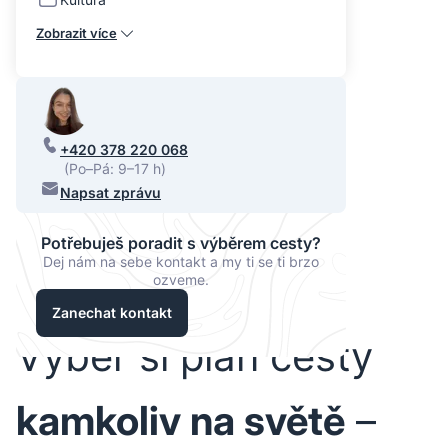
Zobrazit více
+420 378 220 068
(Po–Pá: 9–17 h)
Napsat zprávu
Potřebuješ poradit s výběrem cesty?
Dej nám na sebe kontakt a my ti se ti brzo
ozveme.
Zanechat kontakt
Vyber si plán cesty
kamkoliv na světě
–