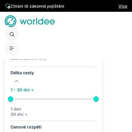
Chrání tě zákonné pojištění
Více
Aktivní filtry (0)
Žádné aktivní filtry
Délka cesty
1 - 30 dní +
1 den
30 dní +
Cenové rozpětí