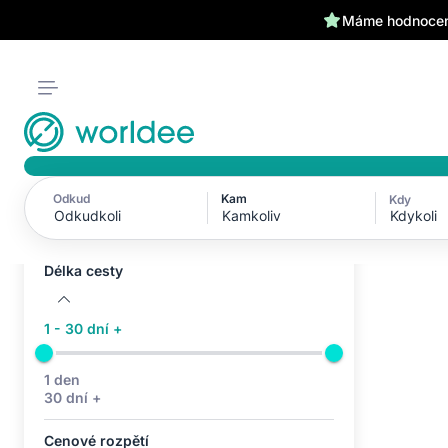
Máme hodnocení
Odkud
Kam
Kdy
Aktivní filtry (0)
Kdykoli
Žádné aktivní filtry
Délka cesty
1 - 30 dní +
1 den
30 dní +
Cenové rozpětí